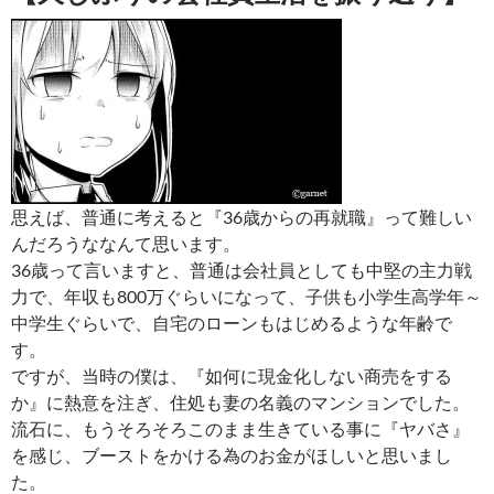
思えば、普通に考えると『36歳からの再就職』って難しい
んだろうななんて思います。
36歳って言いますと、普通は会社員としても中堅の主力戦
力で、年収も800万ぐらいになって、子供も小学生高学年～
中学生ぐらいで、自宅のローンもはじめるような年齢で
す。
ですが、当時の僕は、『如何に現金化しない商売をする
か』に熱意を注ぎ、住処も妻の名義のマンションでした。
流石に、もうそろそろこのまま生きている事に『ヤバさ』
を感じ、ブーストをかける為のお金がほしいと思いまし
た。