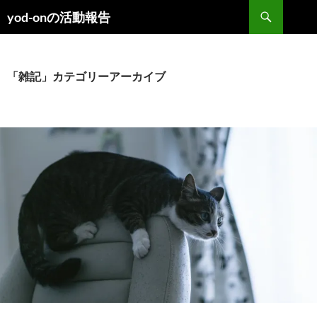
コ
検
yod-onの活動報告
ン
索
テ
ン
ツ
「雑記」カテゴリーアーカイブ
へ
ス
キ
ッ
プ