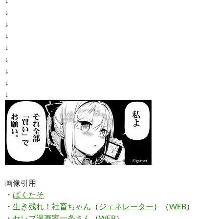
↓
↓
↓
↓
↓
↓
↓
↓
↓
画像引用
・
ぱくたそ
・
生き残れ！社畜ちゃん
（
ジェネレーター
）（
WEB
）
・
セレブ漫画家一条さん
（
WEB
）